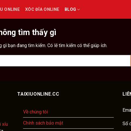
ỈU ONLINE
XÓC ĐĨA ONLINE
BLOG
hông tìm thấy gì
gì bạn đang tìm kiếm. Có lẽ tìm kiếm có thể giúp ích.
TAIXIUONLINE.CC
LIÊ
Ema
Về chúng tôi
Chính sách bảo mật
Số 
i xỉu