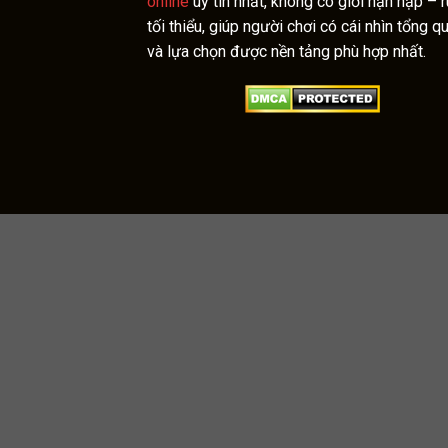
online
uy tín nhất, không có giới hạn nạp – r
tối thiểu, giúp người chơi có cái nhìn tổng q
và lựa chọn được nền tảng phù hợp nhất.