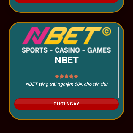
NBET
NBET tặng trải nghiệm 50K cho tân thủ
CHƠI NGAY