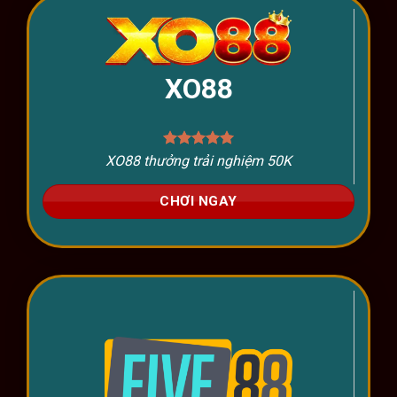
XO88
XO88 thưởng trải nghiệm 50K
CHƠI NGAY