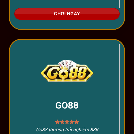
CHƠI NGAY
GO88
Go88 thưởng trải nghiệm 88K