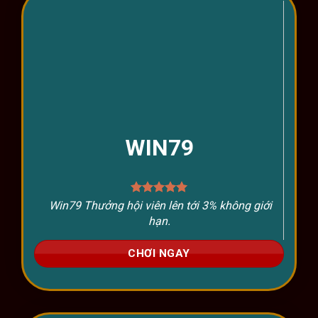
WIN79
Win79 Thưởng hội viên lên tới 3% không giới
hạn.
CHƠI NGAY