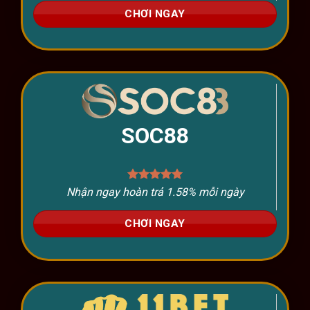
CHƠI NGAY
SOC88
Nhận ngay hoàn trả 1.58% mỗi ngày
CHƠI NGAY