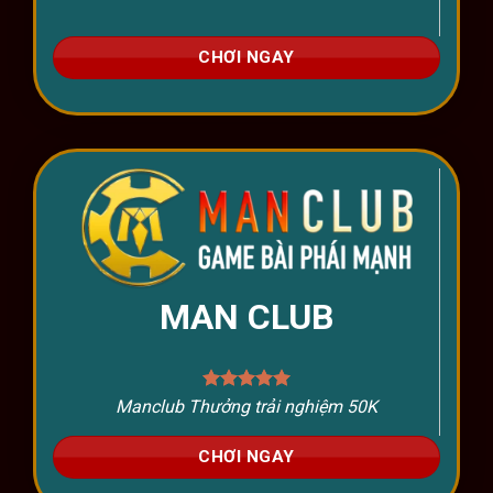
CHƠI NGAY
MAN CLUB
Manclub Thưởng trải nghiệm 50K
CHƠI NGAY