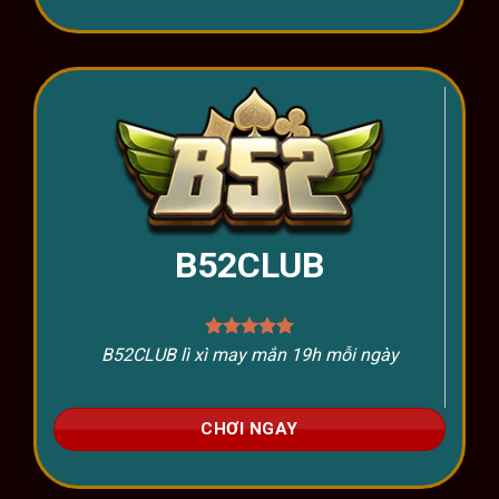
B52CLUB
B52CLUB lì xì may mắn 19h mỗi ngày
CHƠI NGAY