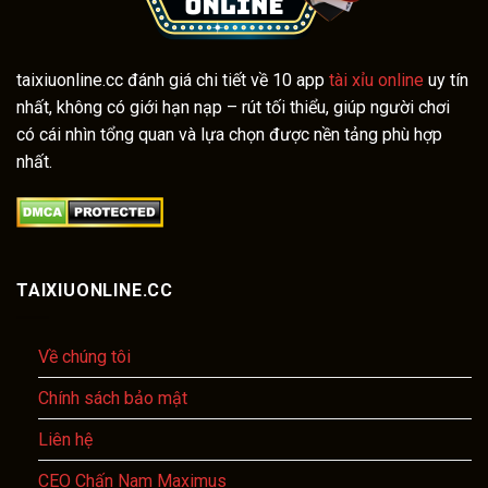
taixiuonline.cc đánh giá chi tiết về 10 app
tài xỉu online
uy tín
nhất, không có giới hạn nạp – rút tối thiểu, giúp người chơi
có cái nhìn tổng quan và lựa chọn được nền tảng phù hợp
nhất.
TAIXIUONLINE.CC
Về chúng tôi
Chính sách bảo mật
Liên hệ
CEO Chấn Nam Maximus