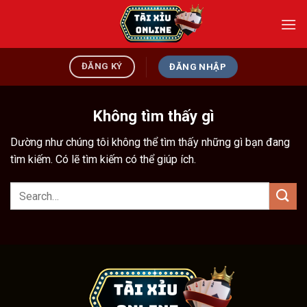
Bỏ
qua
nội
dung
ĐĂNG KÝ
ĐĂNG NHẬP
Không tìm thấy gì
Dường như chúng tôi không thể tìm thấy những gì bạn đang
tìm kiếm. Có lẽ tìm kiếm có thể giúp ích.